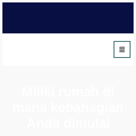
Miliki rumah di
mana kebahagian
Anda dimulai