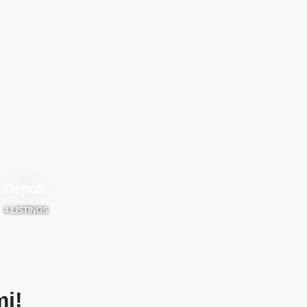
Depok
4 LISTINGS
i!