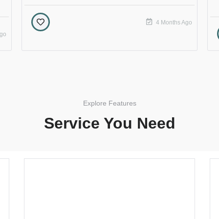
4 Months Ago
Ago
Explore Features
Service You Need