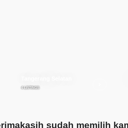
Tangerang Selatan
4 LISTINGS
erimakasih sudah memilih kam