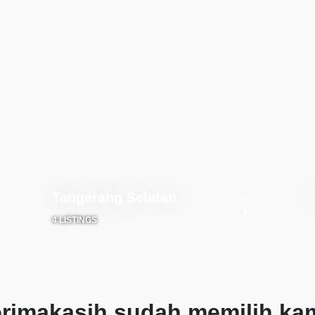
Tangerang Selatan
4 LISTINGS
erimakasih sudah memilih kam