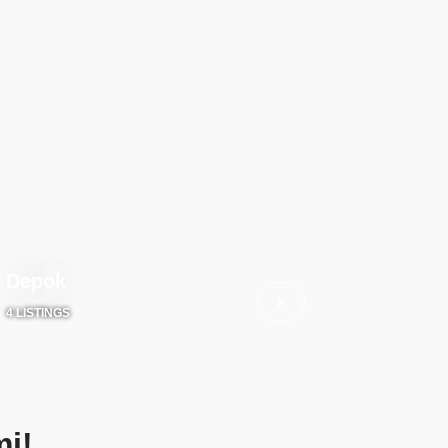
Depok
4 LISTINGS
i!