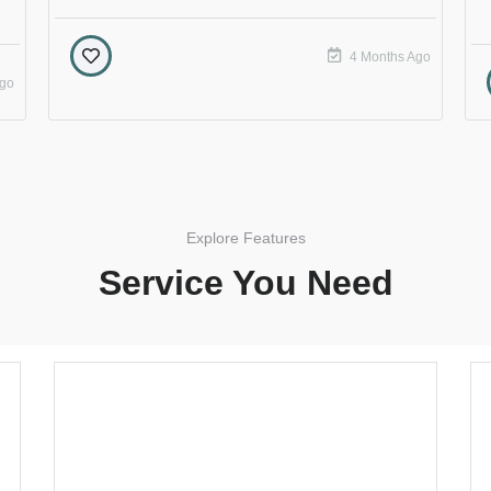
4 Months Ago
Ago
Explore Features
Service You Need