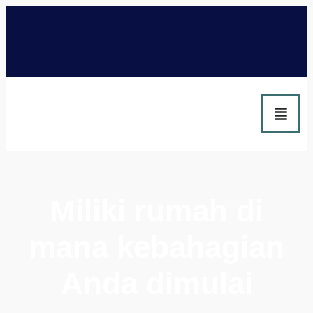
Miliki rumah di
mana kebahagian
Anda dimulai