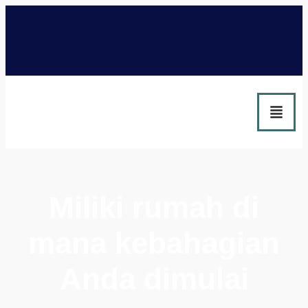
Miliki rumah di
mana kebahagian
Anda dimulai