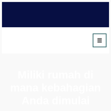
Miliki rumah di
mana kebahagian
Anda dimulai